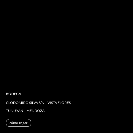
Mariflor
Merlot 2022
caja x 6 de 750 ml.
$
192.000
Añadir al carrito
BODEGA
CLODOMIRO SILVA S/N – VISTA FLORES
TUNUYÁN – MENDOZA
cómo llegar