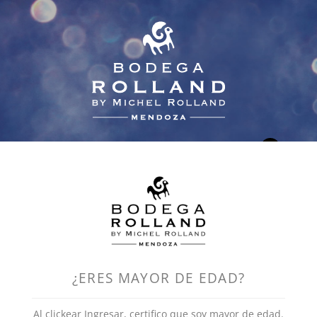
0
¿ERES MAYOR DE EDAD?
Val de Flores
Al clickear Ingresar, certifico que soy mayor de edad.