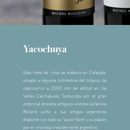
Yacochuya
Esta línea de vinos se elabora en Cafayate,
situado a algunos kilómetros del trópico de
capricornio a 2000 mts de altitud en los
Valles Calchaquíes. Seducidos por el gran
potencial de estos antiguos viñedos, la familia
Rolland junto a sus amigos argentinos
elaboran con todo su “savoir faire” y su pasión
por el vino esta línea del norte argentino.