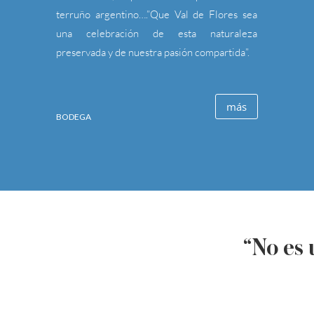
terruño argentino….”Que Val de Flores sea
una celebración de esta naturaleza
preservada y de nuestra pasión compartida”.
más
BODEGA
“No es 