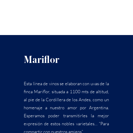
Mariflor
Esta línea de vinos se elaboran con uvas de la
finca Mariflor, situada a 1100 mts de altitud,
al pie de la Cordillera de los Andes, como un
homenaje a nuestro amor por Argentina.
Esperamos poder transmitirles la mejor
expresión de estos nobles varietales… “Para
compartir con nuestros amigos”.