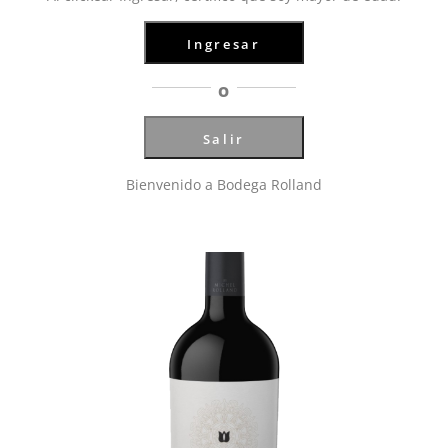
Ingresar
Inicio
/
Mariflor
/ Mariflor, Giulia 2018
O
Salir
Bienvenido a Bodega Rolland