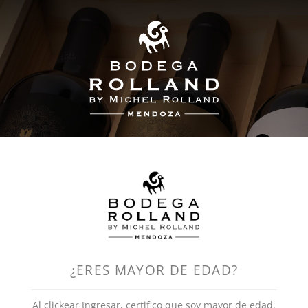
0
Tienda
¿ERES MAYOR DE EDAD?
Al clickear Ingresar, certifico que soy mayor de edad.