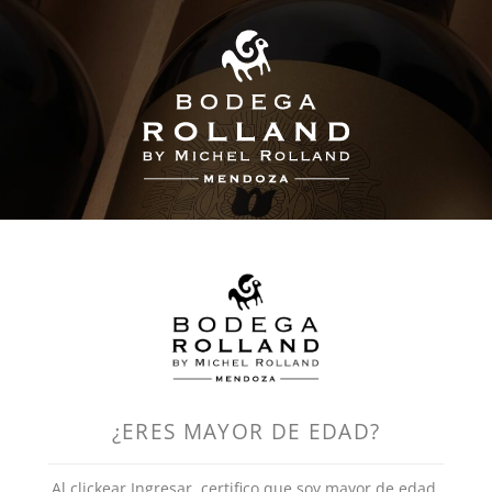
Tienda
¿ERES MAYOR DE EDAD?
Al clickear Ingresar, certifico que soy mayor de edad.