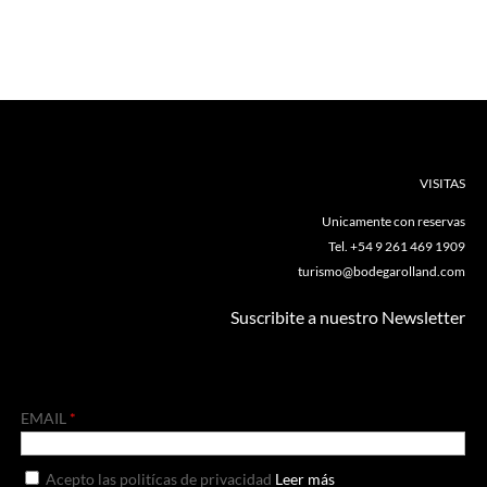
VISITAS
Unicamente con reservas
Tel. +54 9 261 469 1909
turismo@bodegarolland.com
Suscribite a nuestro Newsletter
EMAIL
Acepto las politícas de privacidad
Leer más