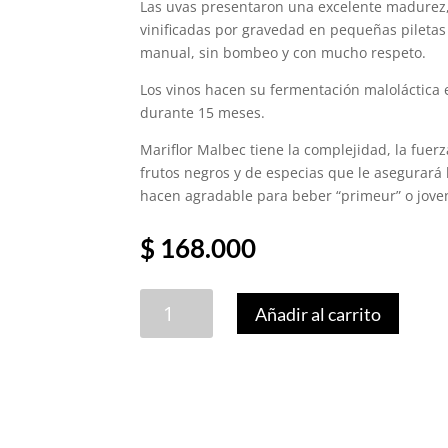
Las uvas presentaron una excelente madurez, 
vinificadas por gravedad en pequeñas pileta
manual, sin bombeo y con mucho respeto.
Los vinos hacen su fermentación maloláctica e
durante 15 meses.
Mariflor Malbec tiene la complejidad, la fuer
frutos negros y de especias que le asegurará
hacen agradable para beber “primeur” o jove
$
168.000
Mariflor,
Añadir al carrito
Malbec
2023
cantidad